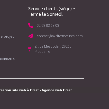
Service clients (siège) -
Fermé le Samedi.
02 98 83 63 03
contact@axelfermetures.com
e projet
Z.I. de Mescoden, 29260
Ploudaniel
sionnelle
réation site web à Brest
-
Agence web Brest