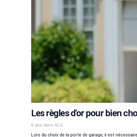
Les règles d’or pour bien cho
Tags
6 ans
dans
ALU
Lors du choix de la porte de garage, il est nécessair