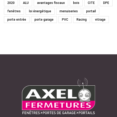
2020
ALU
avantages fiscaux
bois
CITE
DPE
fenêtres
loi énergétique
menuiseries
portail
porte entrée
porte garage
PVC
Racing
vitrage