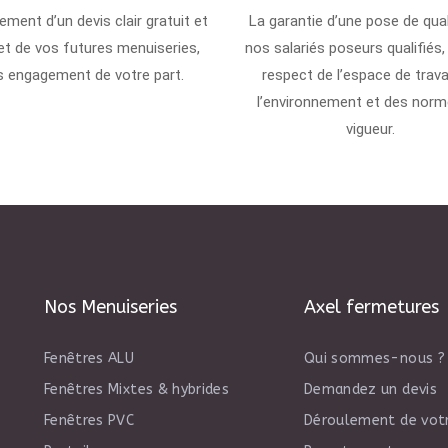
ement d’un devis clair gratuit et
La garantie d’une pose de qual
t de vos futures menuiseries,
nos salariés poseurs qualifiés,
s engagement de votre part.
respect de l’espace de travai
l’environnement et des norm
vigueur.
Nos Menuiseries
Axel fermetures
Fenêtres ALU
Qui sommes-nous ?
Fenêtres Mixtes & hybrides
Demandez un devis
Fenêtres PVC
Déroulement de votr