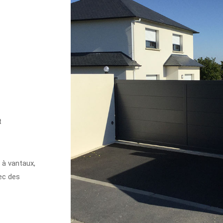
t
 à vantaux,
ec des