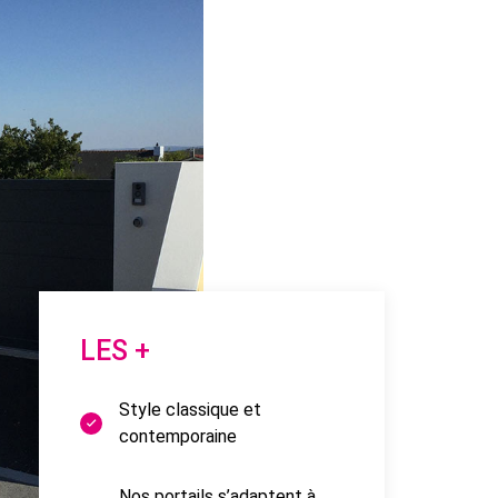
LES +
Style classique et
contemporaine
Nos portails s’adaptent à