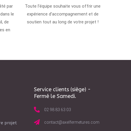
ité par
Toute l’équipe souhaite vous offrir une
 dans le
expérience d’accompagnement et de
l, de
soutien tout au long de votre projet !
es en
Service clients (siège) -
Fermé le Samedi.
02 98 83 63 03
contact@axelfermetures.com
e projet