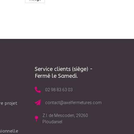
Service clients (siège) -
Fermé le Samedi.
02 98 83 63 03
contact@axelfermetures.com
e projet
Z.I. de Mescoden, 29260
Ploudaniel
sionnelle