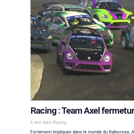
Racing : Team Axel fermetu
Tags
6 ans
dans
Racing
Fortement impliquée dans le monde du Rallycross, 