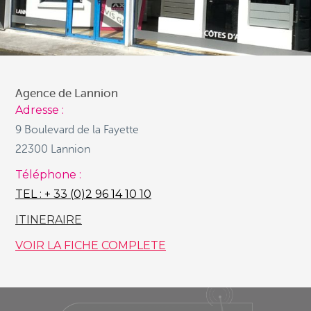
Agence de Lannion
Étiquettes
Adresse :
9 Boulevard de la Fayette
2020
ALU
avantages fiscaux
bois
CITE
DPE
22300 Lannion
fenêtres
loi énergétique
menuiseries
portail
Téléphone :
porte entrée
porte garage
PVC
Racing
vitrage
TEL : + 33 (0)2 96 14 10 10
ITINERAIRE
VOIR LA FICHE COMPLETE