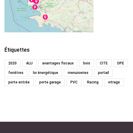
Étiquettes
2020
ALU
avantages fiscaux
bois
CITE
DPE
fenêtres
loi énergétique
menuiseries
portail
porte entrée
porte garage
PVC
Racing
vitrage